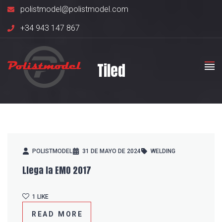
polistmodel@polistmodel.com
+34 943 147 867
Tiled
POLISTMODEL
31 DE MAYO DE 2024
WELDING
Llega la EMO 2017
1
LIKE
"LLEGA
READ MORE
LA