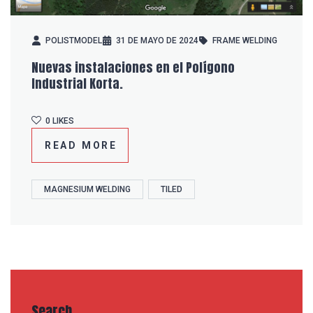
POLISTMODEL
31 DE MAYO DE 2024
FRAME WELDING
Nuevas instalaciones en el Polígono
Industrial Korta.
0
LIKES
"NUEVAS
READ MORE
INSTALACIONES
EN
EL
POLÍGONO
MAGNESIUM WELDING
TILED
INDUSTRIAL
KORTA."
Search