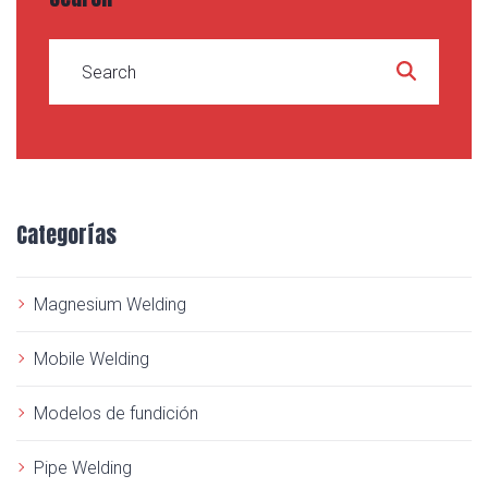
S
e
a
r
c
Categorías
h
f
o
Magnesium Welding
r
:
Mobile Welding
Modelos de fundición
Pipe Welding