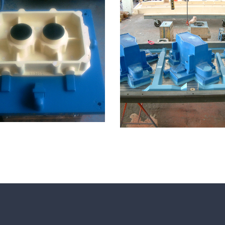
moldes de resina de ca
mecanizables
de especial de resina
molde de resina espec
medida