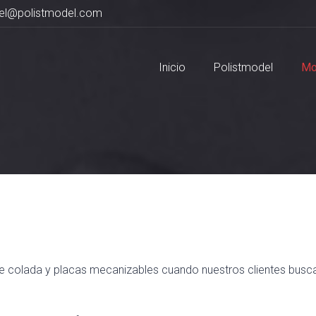
el@polistmodel.com
Inicio
Polistmodel
Mo
 colada y placas mecanizables cuando nuestros clientes buscan