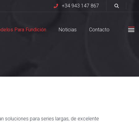
+34 943 147 867
delos Para Fundición
Noticias
Contacto
 soluciones para series largas, de excelente