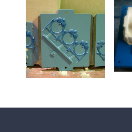
moldes de resina a medida
mol
moldes de resina de colada