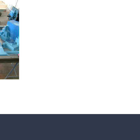
lidad
moldes de resina para piezas
industriales
ial a